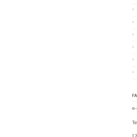
F
e-
Te
1