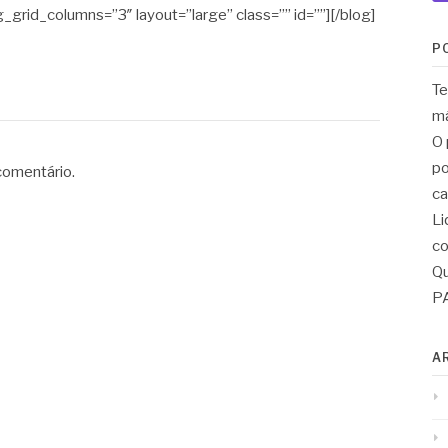
g_grid_columns=”3″ layout=”large” class=”” id=””][/blog]
P
Te
má
O 
po
comentário.
ca
Li
co
Qu
PA
A