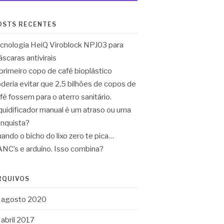
OSTS RECENTES
cnologia HeiQ Viroblock NPJ03 para
scaras antivirais
primeiro copo de café bioplástico
deria evitar que 2,5 bilhões de copos de
fé fossem para o aterro sanitário.
quidificador manual é um atraso ou uma
nquista?
ando o bicho do lixo zero te pica…
NC’s e arduíno. Isso combina?
RQUIVOS
agosto 2020
abril 2017