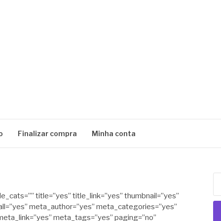
o
Finalizar compra
Minha conta
Pe
po
_cats=”” title=”yes” title_link=”yes” thumbnail=”yes”
all=”yes” meta_author=”yes” meta_categories=”yes”
ta_link=”yes” meta_tags=”yes” paging=”no”