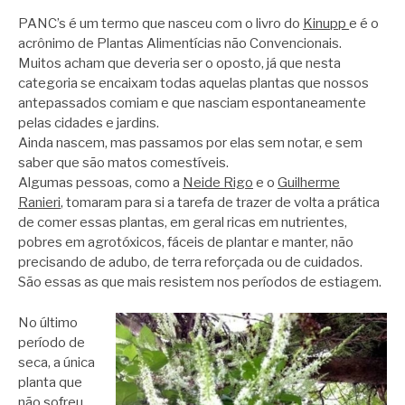
PANC’s é um termo que nasceu com o livro do
Kinupp
e é o
acrônimo de Plantas Alimentícias não Convencionais.
Muitos acham que deveria ser o oposto, já que nesta
categoria se encaixam todas aquelas plantas que nossos
antepassados comiam e que nasciam espontaneamente
pelas cidades e jardins.
Ainda nascem, mas passamos por elas sem notar, e sem
saber que são matos comestíveis.
Algumas pessoas, como a
Neide Rigo
e o
Guilherme
Ranieri
, tomaram para si a tarefa de trazer de volta a prática
de comer essas plantas, em geral ricas em nutrientes,
pobres em agrotóxicos, fáceis de plantar e manter, não
precisando de adubo, de terra reforçada ou de cuidados.
São essas as que mais resistem nos períodos de estiagem.
No último
período de
seca, a única
planta que
não sofreu