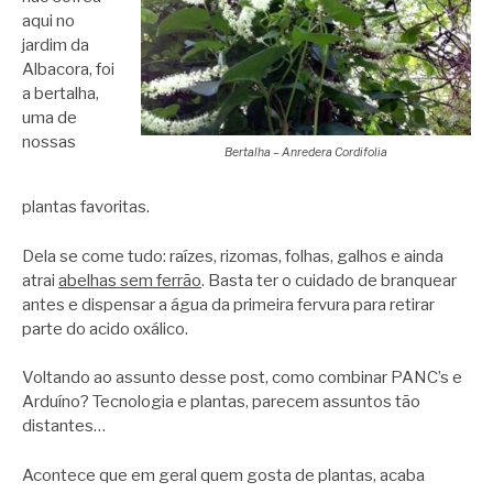
aqui no
jardim da
Albacora, foi
a bertalha,
uma de
nossas
Bertalha – Anredera Cordifolia
plantas favoritas.
Dela se come tudo: raízes, rizomas, folhas, galhos e ainda
atrai
abelhas sem ferrão
. Basta ter o cuidado de branquear
antes e dispensar a água da primeira fervura para retirar
parte do acido oxálico.
Voltando ao assunto desse post, como combinar PANC’s e
Arduíno? Tecnologia e plantas, parecem assuntos tão
distantes…
Acontece que em geral quem gosta de plantas, acaba