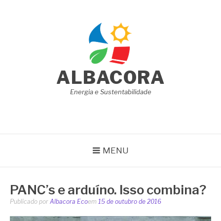
Pular
para
o
conteúdo
ALBACORA
Energia e Sustentabilidade
MENU
PANC’s e arduíno. Isso combina?
Publicado por
Albacora Eco
em
15 de outubro de 2016