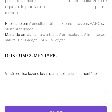
país com a maior
bicho do lixo zero te
riqueza de plantas do
pica…
lendo
mundo
Publicado em
Agricultura Urbana
,
Compostagem
,
PANC's
,
Sustentabilidade
Marcado em
agricultura urbana
,
Agroecologia
,
Alimentação
natural
,
Deli Garage
,
PANC's
,
Vegan
DEIXE UM COMENTÁRIO
Você precisa fazer o
login
para publicar um comentário.
Pesquisar
por: