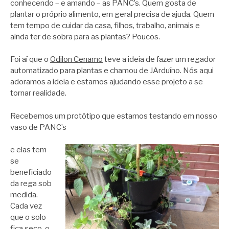
conhecendo – e amando – as PANC’s. Quem gosta de
plantar o próprio alimento, em geral precisa de ajuda. Quem
tem tempo de cuidar da casa, filhos, trabalho, animais e
ainda ter de sobra para as plantas? Poucos.
Foi aí que o
Odilon Cenamo
teve a ideia de fazer um regador
automatizado para plantas e chamou de JArduíno. Nós aqui
adoramos a ideia e estamos ajudando esse projeto a se
tornar realidade.
Recebemos um protótipo que estamos testando em nosso
vaso de PANC’s
e elas tem
se
beneficiado
da rega sob
medida.
Cada vez
que o solo
fica seco, o