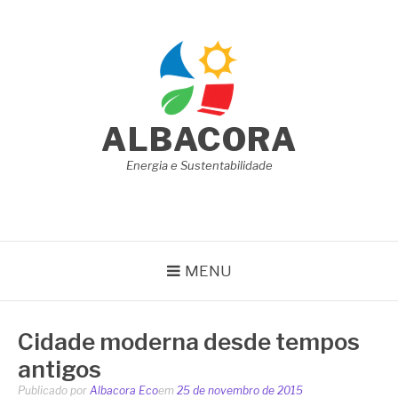
Pular
para
o
conteúdo
ALBACORA
Energia e Sustentabilidade
MENU
Cidade moderna desde tempos
antigos
Publicado por
Albacora Eco
em
25 de novembro de 2015